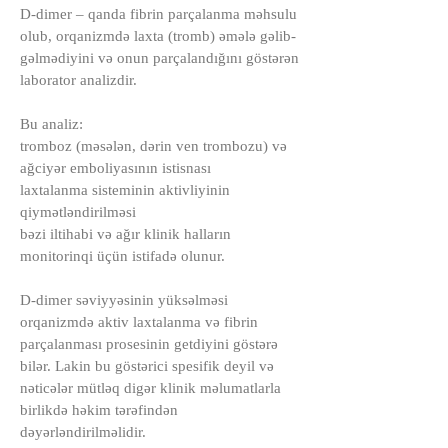
D-dimer – qanda fibrin parçalanma məhsulu
olub, orqanizmdə laxta (tromb) əmələ gəlib-
gəlmədiyini və onun parçalandığını göstərən
laborator analizdir.
Bu analiz:
tromboz (məsələn, dərin ven trombozu) və
ağciyər emboliyasının istisnası
laxtalanma sisteminin aktivliyinin
qiymətləndirilməsi
bəzi iltihabi və ağır klinik halların
monitorinqi üçün istifadə olunur.
D-dimer səviyyəsinin yüksəlməsi
orqanizmdə aktiv laxtalanma və fibrin
parçalanması prosesinin getdiyini göstərə
bilər. Lakin bu göstərici spesifik deyil və
nəticələr mütləq digər klinik məlumatlarla
birlikdə həkim tərəfindən
dəyərləndirilməlidir.