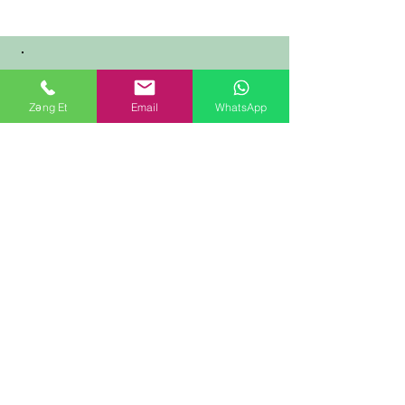
Nəsimi rayonu Həsənbəy
Zəng Et
Email
WhatsApp
Zərdabi 78V Bakı/Azərbaycan
+994124330929
(055,
070) 9440929
+994704034040
+994704034040