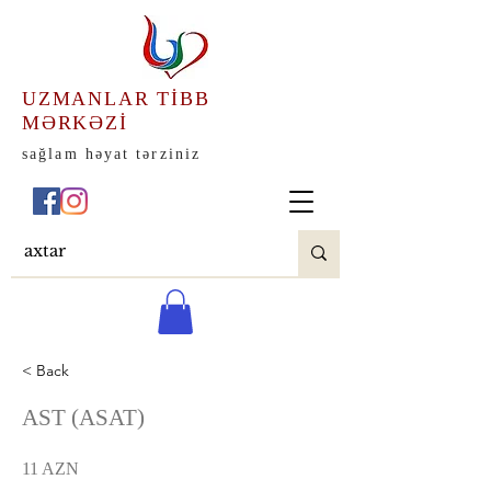
UZMANLAR TİBB
MƏRKƏZİ
sağlam həyat tərziniz
< Back
AST (ASAT)
11 AZN