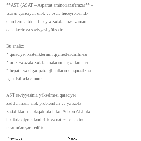
**AST (ASAT – Aspartat aminotransferaza)** –
əsasən qaraciyər, ürək və əzələ hüceyrələrində
olan fermentdir. Hüceyrə zədələnməsi zamanı
qana keçir və səviyyəsi yüksəlir.
Bu analiz:
* qaraciyər xəstəliklərinin qiymətləndirilməsi
* ürək və əzələ zədələnmələrinin aşkarlanması
* hepatit və digər patoloji halların diaqnostikası
üçün istifadə olunur.
AST səviyyəsinin yüksəlməsi qaraciyər
zədələnməsi, ürək problemləri və ya əzələ
xəstəlikləri ilə əlaqəli ola bilər. Adətən ALT ilə
birlikdə qiymətləndirilir və nəticələr həkim
tərəfindən şərh edilir.
Previous
Next